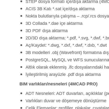
STEP dosya formatı içe/dışa aktarma (4
ACIS 3B Katı *.sat içe/dışa aktarma
Nokta bulutlarıyla çalışma – .rcp/.rcs dosy
3D Collada *.dae içe aktarma
3D PDF dışa aktarma
2D/3D dışa aktarma: *.pdf, *.svg, *.dwf, *.bm
Aç/Kaydet: *.dwg, *.dxf, *.dwf, *.dxb, *.dwt
3B modelleri .obj (Wavefront) formatına dı
PostgreSQL, MySQL ve WFS sunucularına b
Altlık olarak eklenmiş .ifc dosyalarındaki h
İyileştirilmiş arayüzle .pdf dışa aktarma
BIM varlıkları/nesneleri (4MCAD PRO)
ADT Nesneleri: ADT duvarları, açıklıklar (pe
Varlıkları duvar ve döşemeye dönüştürme
Çelik Elemanlar: profiller, plakalar, cıvatala