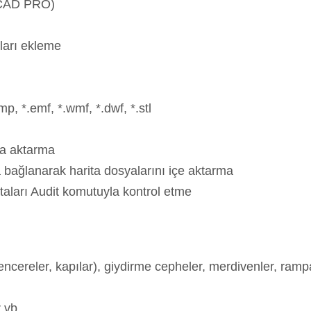
MCAD PRO)
aları ekleme
p, *.emf, *.wmf, *.dwf, *.stl
şa aktarma
ağlanarak harita dosyalarını içe aktarma
ataları Audit komutuyla kontrol etme
ncereler, kapılar), giydirme cepheler, merdivenler, rampal
r vb.