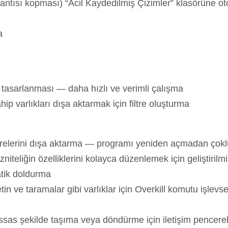
ntısı kopması) “Acil Kaydedilmiş Çizimler” klasörüne ot
a
asarlanması — daha hızlı ve verimli çalışma
hip varlıkları dışa aktarmak için filtre oluşturma
elerini dışa aktarma — programı yeniden açmadan çokl
zniteliğin özelliklerini kolayca düzenlemek için geliştirilm
atik doldurma
etin ve taramalar gibi varlıklar için Overkill komutu işlevsel
ssas şekilde taşıma veya döndürme için iletişim pencere