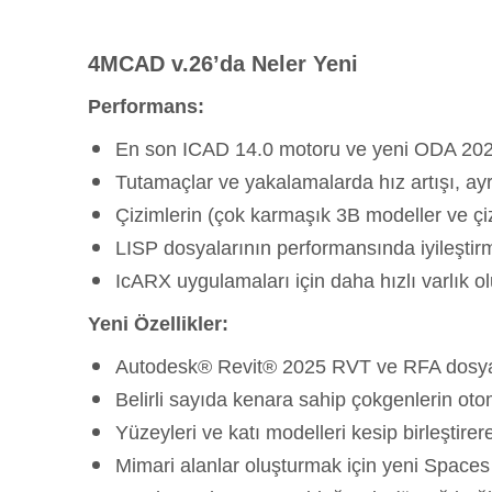
4MCAD v.26’da Neler Yeni
Performans:
En son ICAD 14.0 motoru ve yeni ODA 2025
Tutamaçlar ve yakalamalarda hız artışı, ay
Çizimlerin (çok karmaşık 3B modeller ve çizg
LISP dosyalarının performansında iyileştir
IcARX uygulamaları için daha hızlı varlık o
Yeni Özellikler:
Autodesk® Revit® 2025 RVT ve RFA dosyal
Belirli sayıda kenara sahip çokgenlerin ot
Yüzeyleri ve katı modelleri kesip birleştir
Mimari alanlar oluşturmak için yeni Space