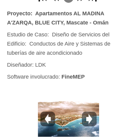
2
Proyecto: Apartamentos AL MADINA
3
A'ZARQA, BLUE CITY, Mascate - Omán
4
Estudio de Caso: Diseño de Servicios del
5
Edificio: Conductos de Aire y Sistemas de
6
tuberías de aire acondicionado
7
Diseñador: LDK
8
Software involucrado:
FineMEP
9
10
11
12
13
14