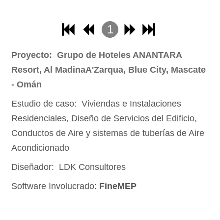
15
16
1
17
2
18
Proyecto: Grupo de Hoteles ANANTARA
3
Resort, Al MadinaA'Zarqua, Blue City, Mascate
19
4
- Omán
20
Estudio de caso: Viviendas e Instalaciones
21
Residenciales, Diseño de Servicios del Edificio,
22
Conductos de Aire y sistemas de tuberías de Aire
23
Acondicionado
24
Diseñador: LDK Consultores
25
Software Involucrado:
FineMEP
26
27