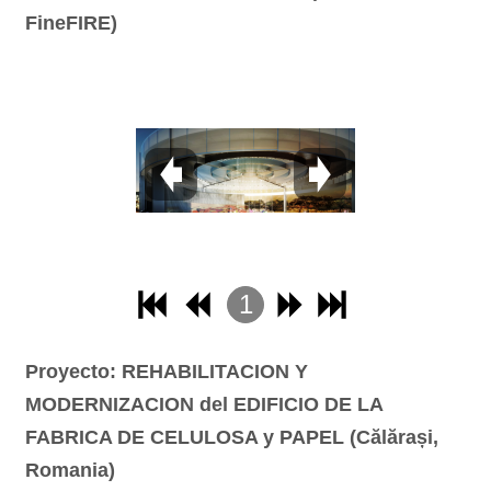
FineFIRE)
1
2
Proyecto: REHABILITACION Y
3
MODERNIZACION del EDIFICIO DE LA
4
FABRICA DE CELULOSA y PAPEL
(Călărași,
Romania)