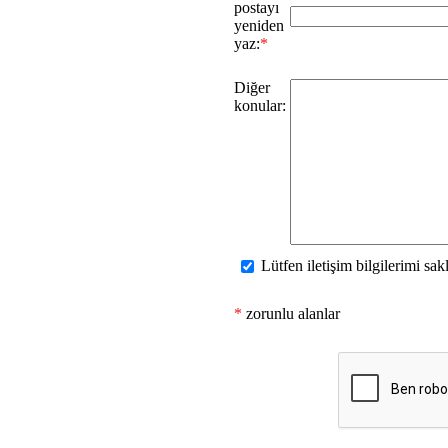
postayı
yeniden
yaz:
*
Diğer
konular:
Lütfen iletişim bilgilerimi sakl
*
zorunlu alanlar